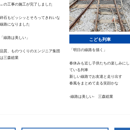
←の工事の施工が完了しました
砕石もビッシッとそろってきれいな
線路になりました
「線路は美しい」
こども列車
「明日の線路を描く」
品質、ものつくりのエンジニア集団
は三森総業
春休みも近し子供たちの楽しみにし
ている列車
新しい線路でお友達と走り出す
春風をまとめて走る笑顔かな
-線路は美しい- 三森総業