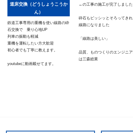
道床交換（どうしょうこうか
←の工事の施工が完了しました
ん）
砕石もビッシッとそろってきれ
鉄道工事専用の重機を使い線路の砕
線路になりました
石交換で 乗り心地UP
列車の振動も軽減
「線路は美しい」
重機を運転したい方大歓迎
初心者でも丁寧に教えます。
品質、ものつくりのエンジニア
は三森総業
youtubeに動画載せてます。